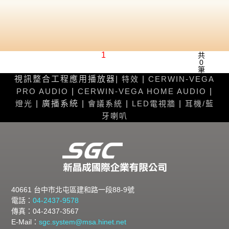
1
共
0
筆
視訊整合工程應用播放器|
特效
|
CERWIN-VEGA
PRO AUDIO
|
CERWIN-VEGA HOME AUDIO
|
燈光
| 廣播系統 |
會議系統
|
LED電視牆
|
耳機/藍
牙喇叭
40661 台中市北屯區建和路一段88-9號
電話：
04-2437-9578
傳真：04-2437-3567
E-Mail：
sgc.system@msa.hinet.net