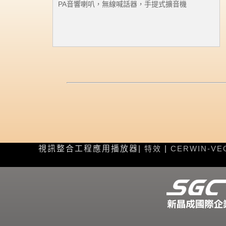
PA音響喇叭，無線喊話器，手提式擴音機
視訊整合工程應用播放器|
特效
|
CERWIN-VE
Face