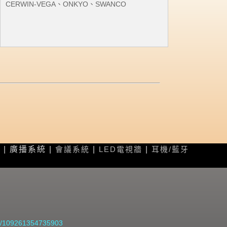
CERWIN-VEGA、ONKYO、SWANCO
光
| 廣播系統 |
會議系統
|
LED電視牆
|
耳機/藍牙
om/109261354735903