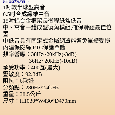
產品規格：
1吋軟半球型高音
6.5吋合成纖維中音
15吋鋁合金框架長衝程紙盆低音
中、高音一體成型號角模組,確保聆聽最佳位
置
中低音具有固定式金屬網罩能避免單體受損
內建保險絲,PTC保護單體
頻率響應：38Hz~20kHz(-3dB)
36Hz~20kHz(-10dB)
承受功率：400瓦(最大)
靈敏度：92.3dB
阻抗：6歐姆
分頻點：280Hz/2.4kHz
重量：38.5公斤
尺寸：H1030*W430*D470mm