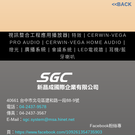
<<BACK
視訊整合工程應用播放器|
特效
|
CERWIN-VEGA
PRO AUDIO
|
CERWIN-VEGA HOME AUDIO
|
燈光
| 廣播系統 |
會議系統
|
LED電視牆
|
耳機/藍
牙喇叭
40661 台中市北屯區建和路一段88-9號
電話：
04-2437-9578
傳真：04-2437-3567
E-Mail：
sgc.system@msa.hinet.net
Facebook粉絲專
頁：
https://www.facebook.com/109261354735903