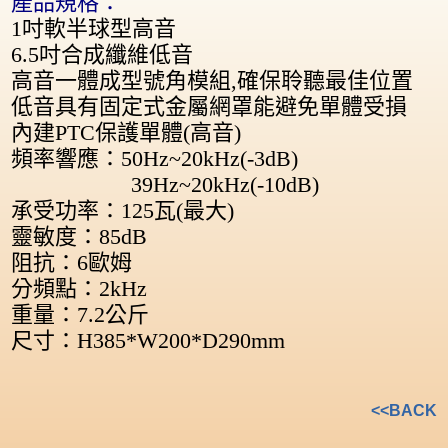
產品規格：
1吋軟半球型高音
6.5吋合成纖維低音
高音一體成型號角模組,確保聆聽最佳位置
低音具有固定式金屬網罩能避免單體受損
內建PTC保護單體(高音)
頻率響應：50Hz~20kHz(-3dB)
39Hz~20kHz(-10dB)
承受功率：125瓦(最大)
靈敏度：85dB
阻抗：6歐姆
分頻點：2kHz
重量：7.2公斤
尺寸：H385*W200*D290mm
<<BACK