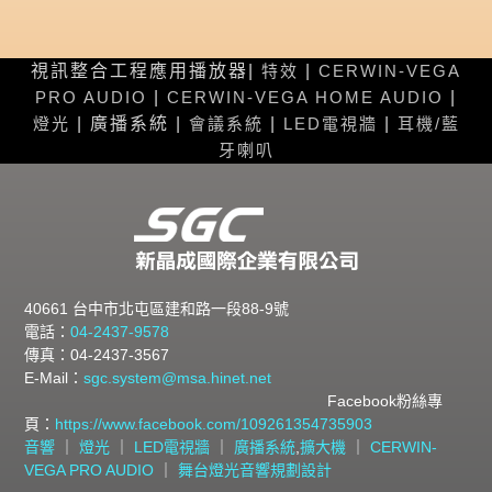
視訊整合工程應用播放器|
特效
|
CERWIN-VEGA
PRO AUDIO
|
CERWIN-VEGA HOME AUDIO
|
燈光
| 廣播系統 |
會議系統
|
LED電視牆
|
耳機/藍
牙喇叭
40661 台中市北屯區建和路一段88-9號
電話：
04-2437-9578
傳真：04-2437-3567
E-Mail：
sgc.system@msa.hinet.net
Facebook粉絲專
頁：
https://www.facebook.com/109261354735903
音響
｜
燈光
｜
LED電視牆
｜
廣播系統
,
擴大機
｜
CERWIN-
VEGA PRO AUDIO
｜
舞台燈光音響規劃設計