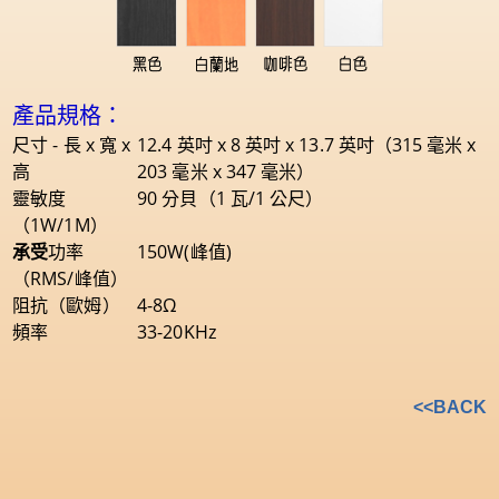
產品規格：
尺寸 - 長 x 寬 x
12.4 英吋 x 8 英吋 x 13.7 英吋（315 毫米 x
高
203 毫米 x 347 毫米）
靈敏度
90 分貝（1 瓦/1 公尺）
（1W/1M）
承受
功率
150W(峰值)
（RMS/峰值）
阻抗（歐姆）
4-8Ω
頻率
33-20KHz
<<BACK