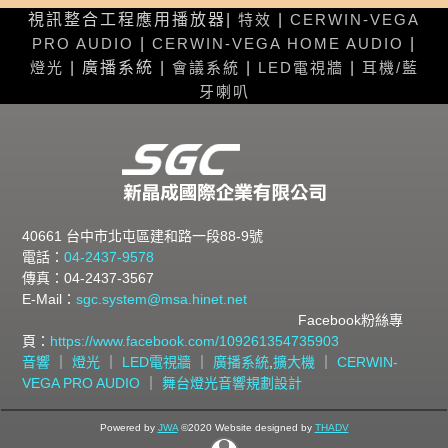
視訊整合工程應用播放器|
特效
|
CERWIN-VEGA
PRO AUDIO
|
CERWIN-VEGA HOME AUDIO
|
燈光
| 廣播系統 |
會議系統
|
LED電視牆
|
耳機/藍
牙喇叭
40661 台中市北屯區建和路一段88-9號
電話：
04-2437-9578
傳真：04-2437-3567
E-Mail：
sgc.system@msa.hinet.net
Facebook粉絲專
頁：
https://www.facebook.com/109261354735903
音響
｜
燈光
｜
LED電視牆
｜
廣播系統
,
擴大機
｜
CERWIN-
VEGA PRO AUDIO
｜
舞台燈光音響規劃設計
Powered by
JWA
©2020 Website designed by
THADV